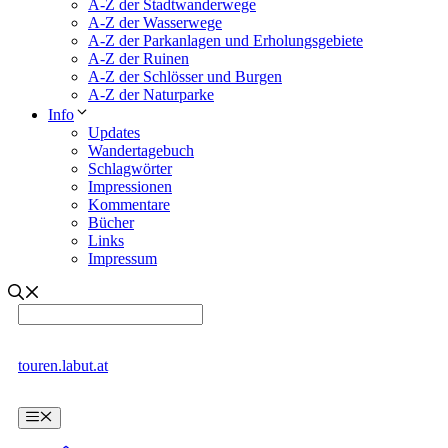
A-Z der Stadtwanderwege
A-Z der Wasserwege
A-Z der Parkanlagen und Erholungsgebiete
A-Z der Ruinen
A-Z der Schlösser und Burgen
A-Z der Naturparke
Info
Updates
Wandertagebuch
Schlagwörter
Impressionen
Kommentare
Bücher
Links
Impressum
touren.labut.at
Menü