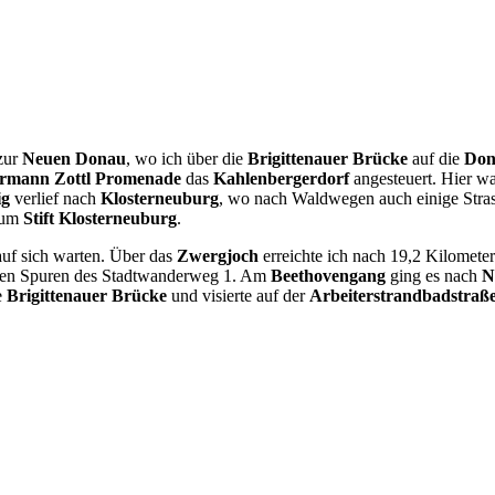
zur
Neuen Donau
, wo ich über die
Brigittenauer Brücke
auf die
Don
rmann Zottl Promenade
das
Kahlenbergerdorf
angesteuert. Hier wa
ig
verlief nach
Klosterneuburg
, wo nach Waldwegen auch einige Stras
 zum
Stift Klosterneuburg
.
auf sich warten. Über das
Zwergjoch
erreichte ich nach 19,2 Kilomete
 den Spuren des Stadtwanderweg 1. Am
Beethovengang
ging es nach
N
e
Brigittenauer Brücke
und visierte auf der
Arbeiterstrandbadstraß