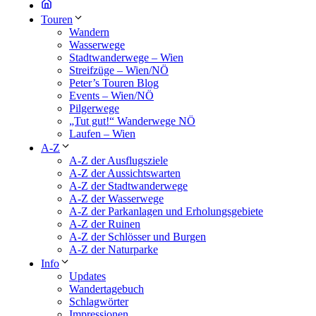
Touren
Wandern
Wasserwege
Stadtwanderwege – Wien
Streifzüge – Wien/NÖ
Peter’s Touren Blog
Events – Wien/NÖ
Pilgerwege
„Tut gut!“ Wanderwege NÖ
Laufen – Wien
A-Z
A-Z der Ausflugsziele
A-Z der Aussichtswarten
A-Z der Stadtwanderwege
A-Z der Wasserwege
A-Z der Parkanlagen und Erholungsgebiete
A-Z der Ruinen
A-Z der Schlösser und Burgen
A-Z der Naturparke
Info
Updates
Wandertagebuch
Schlagwörter
Impressionen