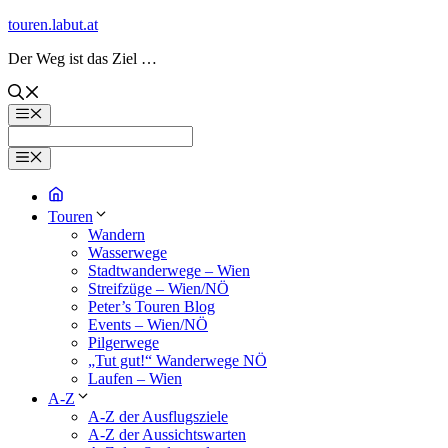
Zum
touren.labut.at
Inhalt
Der Weg ist das Ziel …
springen
Menü
Menü
Touren
Wandern
Wasserwege
Stadtwanderwege – Wien
Streifzüge – Wien/NÖ
Peter’s Touren Blog
Events – Wien/NÖ
Pilgerwege
„Tut gut!“ Wanderwege NÖ
Laufen – Wien
A-Z
A-Z der Ausflugsziele
A-Z der Aussichtswarten