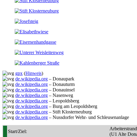
gpx
(
Hinweis
)
de.wikipedia.org
– Donaupark
de.wikipedia.org
– Donauturm
de.wikipedia.org
– Donauinsel
de.wikipedia.org
– Nasenweg
de.wikipedia.org
– Leopoldsberg
de.wikipedia.org
– Burg am Leopoldsberg
de.wikipedia.org
– Stift Klosterneuburg
de.wikipedia.org
– Nussdorfer Wehr- und Schleusenanlage
Arbeiterstran
Start/Ziel:
(U1 Alte Don