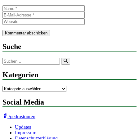
Name
E-
Mail-
Website
Adresse
Suche
Suchen
nach:
Kategorien
Kategorien
Social Media
/pedrostouren
Updates
Impressum
Datenschutzerklärung