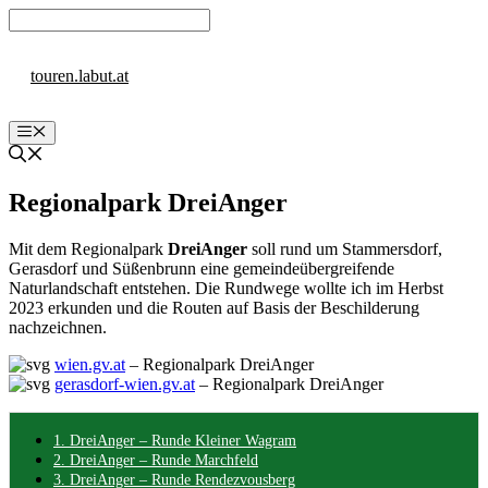
Zum
Inhalt
springen
touren.labut.at
Menü
Regionalpark DreiAnger
Mit dem Regionalpark
DreiAnger
soll rund um Stammersdorf,
Gerasdorf und Süßenbrunn eine gemeindeübergreifende
Naturlandschaft entstehen. Die Rundwege wollte ich im Herbst
2023 erkunden und die Routen auf Basis der Beschilderung
nachzeichnen.
wien.gv.at
– Regionalpark DreiAnger
gerasdorf-wien.gv.at
– Regionalpark DreiAnger
1. DreiAnger – Runde Kleiner Wagram
2. DreiAnger – Runde Marchfeld
3. DreiAnger – Runde Rendezvousberg