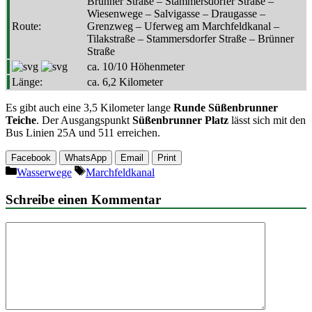
Brünner Straße – Stammersdorfer Straße –
Wiesenwege – Salvigasse – Draugasse –
Route:
Grenzweg – Uferweg am Marchfeldkanal –
Tilakstraße – Stammersdorfer Straße – Brünner
Straße
ca. 10/10 Höhenmeter
Länge:
ca. 6,2 Kilometer
Es gibt auch eine 3,5 Kilometer lange
Runde Süßenbrunner
Teiche
. Der Ausgangspunkt
Süßenbrunner Platz
lässt sich mit den
Bus Linien 25A und 511 erreichen.
Facebook
WhatsApp
Email
Print
Kategorien
Schlagwörter
Wasserwege
Marchfeldkanal
Schreibe einen Kommentar
Kommentar