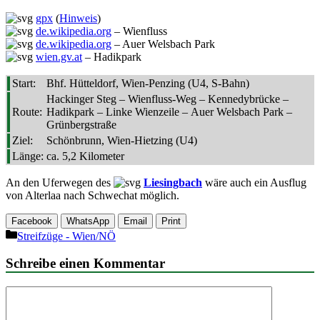
gpx
(
Hinweis
)
de.wikipedia.org
– Wienfluss
de.wikipedia.org
– Auer Welsbach Park
wien.gv.at
– Hadikpark
Start:
Bhf. Hütteldorf, Wien-Penzing (U4, S-Bahn)
Hackinger Steg – Wienfluss-Weg – Kennedybrücke –
Route:
Hadikpark – Linke Wienzeile – Auer Welsbach Park –
Grünbergstraße
Ziel:
Schönbrunn, Wien-Hietzing (U4)
Länge:
ca. 5,2 Kilometer
An den Uferwegen des
Liesingbach
wäre auch ein Ausflug
von Alterlaa nach Schwechat möglich.
Facebook
WhatsApp
Email
Print
Kategorien
Streifzüge - Wien/NÖ
Schreibe einen Kommentar
Kommentar