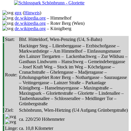
gpx
(
Hinweis
)
de.wikipedia.org
– Himmelhof
de.wikipedia.org
– Roter Berg (Wien)
de.wikipedia.org
– Küniglberg
Start:
Bhf. Hütteldorf, Wien-Penzing (U4, S-Bahn)
Hackinger Steg – Lilienberggasse – Erzbischofgasse –
Markwardstiege – Am Himmelhof – Einfassungsmauer
des Lainzer Tiergarten – Lackenbachweg – Zur Wildsau –
Gasthaus Lindwurm – Hanschweg – Gemeindeberggasse
– Josef Kraft Weg – Stock im Weg – Köchelgasse –
Cranachstraße – Ghelengasse – Madjeragasse –
Route:
Erholungsgebiet Roter Berg – Nothartgasse – Sauraugasse
– Veitingergasse – Lainzer Straße – Parkanlage
Küniglberg – Hanselmayergasse – Maxingstraße –
Maxingpark – Gloriettestraße – Gloriette – Lindenallee –
Taubenhausallee – Schlosserallee – Meidlinger Tor –
Grünbergstraße
Ziel:
Schönbrunn, Wien-Hietzing (U4 Aufgang Grünbergstraße)
ca. 220/250 Höhenmeter
Länge:
ca. 10,8 Kilometer