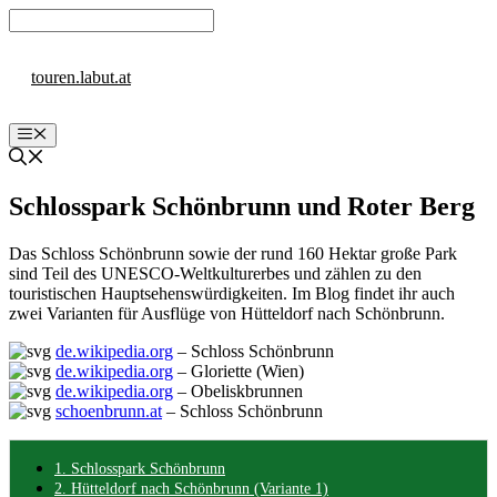
Zum
Inhalt
springen
touren.labut.at
Menü
Schlosspark Schönbrunn und Roter Berg
Das Schloss Schönbrunn sowie der rund 160 Hektar große Park
sind Teil des UNESCO-Weltkulturerbes und zählen zu den
touristischen Hauptsehenswürdigkeiten. Im Blog findet ihr auch
zwei Varianten für Ausflüge von Hütteldorf nach Schönbrunn.
de.wikipedia.org
– Schloss Schönbrunn
de.wikipedia.org
– Gloriette (Wien)
de.wikipedia.org
– Obeliskbrunnen
schoenbrunn.at
– Schloss Schönbrunn
1. Schlosspark Schönbrunn
2. Hütteldorf nach Schönbrunn (Variante 1)