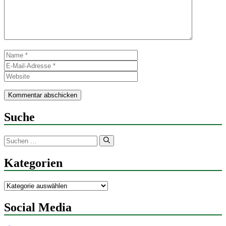
Name
E-
Mail-
Website
Adresse
Suche
Suchen
nach:
Kategorien
Kategorien
Social Media